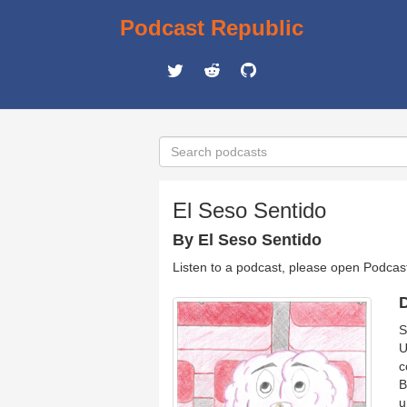
Podcast Republic
El Seso Sentido
By El Seso Sentido
Listen to a podcast, please open Podcas
D
S
U
c
B
u