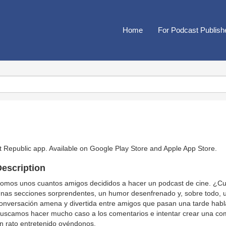
Home
For Podcast Publish
t Republic app. Available on
Google Play Store
and
Apple App Store
.
escription
omos unos cuantos amigos decididos a hacer un podcast de cine. ¿Cuál
nas secciones sorprendentes, un humor desenfrenado y, sobre todo, u
onversación amena y divertida entre amigos que pasan una tarde habl
uscamos hacer mucho caso a los comentarios e intentar crear una co
n rato entretenido oyéndonos.