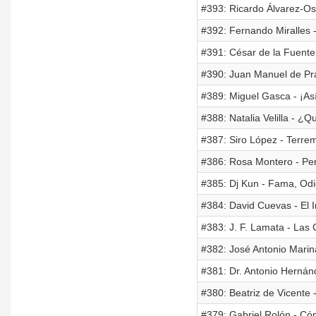
#393: Ricardo Álvarez-Os
#392: Fernando Miralles 
#391: César de la Fuente -
#390: Juan Manuel de Pr
#389: Miguel Gasca - ¡As
#388: Natalia Velilla - ¿
#387: Siro López - Terre
#386: Rosa Montero - Per
#385: Dj Kun - Fama, Odi
#384: David Cuevas - El 
#383: J. F. Lamata - Las
#382: José Antonio Marin
#381: Dr. Antonio Hernán
#380: Beatriz de Vicente 
#379: Gabriel Rolón - Có