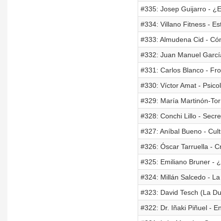
#335: Josep Guijarro - 
#334: Villano Fitness - E
#333: Almudena Cid - Có
#332: Juan Manuel García 
#331: Carlos Blanco - Fr
#330: Víctor Amat - Psico
#329: María Martinón-Tor
#328: Conchi Lillo - Secr
#327: Aníbal Bueno - Cul
#326: Óscar Tarruella - 
#325: Emiliano Bruner -
#324: Millán Salcedo - L
#323: David Tesch (La Du
#322: Dr. Iñaki Piñuel - 