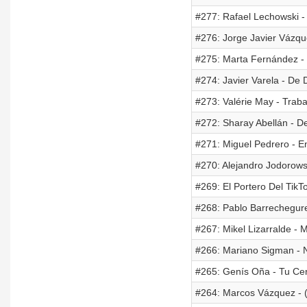
#277: Rafael Lechowski - 
#276: Jorge Javier Vázque
#275: Marta Fernández -
#274: Javier Varela - De
#273: Valérie May - Trab
#272: Sharay Abellán - De
#271: Miguel Pedrero - 
#270: Alejandro Jodorows
#269: El Portero Del Tik
#268: Pablo Barrechegure
#267: Mikel Lizarralde - 
#266: Mariano Sigman - 
#265: Genís Oña - Tu Cer
#264: Marcos Vázquez - 