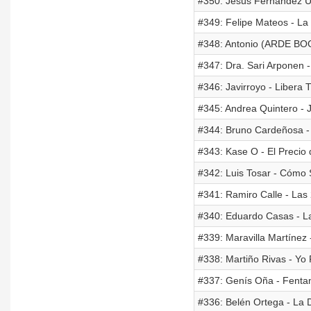
#350: Jesús Fernández Ú
#349: Felipe Mateos - La
#348: Antonio (ARDE BOG
#347: Dra. Sari Arponen 
#346: Javirroyo - Libera 
#345: Andrea Quintero - 
#344: Bruno Cardeñosa -
#343: Kase O - El Precio 
#342: Luis Tosar - Cómo 
#341: Ramiro Calle - Las
#340: Eduardo Casas - La
#339: Maravilla Martínez 
#338: Martiño Rivas - Yo 
#337: Genís Oña - Fenta
#336: Belén Ortega - La 