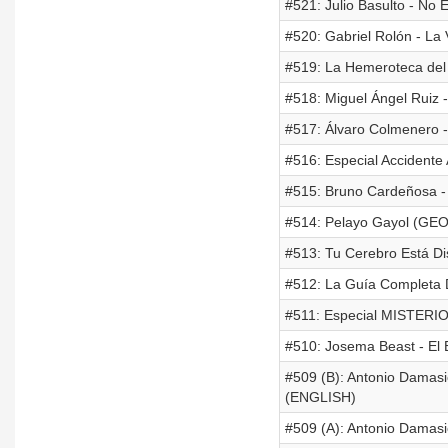
#521: Julio Basulto - 
#520: Gabriel Rolón - L
#519: La Hemeroteca del Bu
#518: Miguel Ángel Ruiz -
#517: Álvaro Colmenero -
#516: Especial Accident
#515: Bruno Cardeñosa 
#514: Pelayo Gayol (GEO) 
#513: Tu Cerebro Está Dis
#512: La Guía Completa 
#511: Especial MISTERIO: 
#510: Josema Beast - El 
#509 (B): Antonio Damas
(ENGLISH)
#509 (A): Antonio Damas