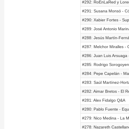
#292: RoEnLaRed y Loren
#291: Susana Monsó - Có
#290: Xabier Fortes - Su
#289: José Antonio Mari
#288: Jesús Martín-Ferná
#287: Melchor Miralles -
#286: Juan Luis Arsuaga 
#285: Rodrigo Sorogoyen
#284: Pepe Capelán - Mal
#283: Saúl Martínez-Hort
#282: Aimar Bretos - El 
#281: Alex Fidalgo Q&A
#280: Pablo Fuente - Equ
#279: Nico Medina - La 
#278: Nazareth Castellan