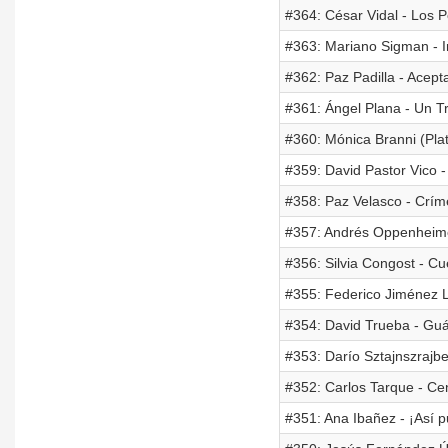
#364: César Vidal - Los 
#363: Mariano Sigman - In
#362: Paz Padilla - Acept
#361: Ángel Plana - Un T
#360: Mónica Branni (P
#359: David Pastor Vico -
#358: Paz Velasco - Crím
#357: Andrés Oppenheimer
#356: Silvia Congost - Cu
#355: Federico Jiménez L
#354: David Trueba - Guá
#353: Darío Sztajnszrajbe
#352: Carlos Tarque - Ce
#351: Ana Ibañez - ¡Así p