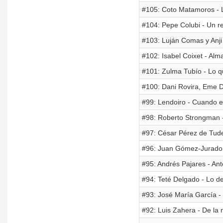
#105: Coto Matamoros - 
#104: Pepe Colubi - Un re
#103: Luján Comas y Anji
#102: Isabel Coixet - Al
#101: Zulma Tubío - Lo qu
#100: Dani Rovira, Eme DJ
#99: Lendoiro - Cuando e
#98: Roberto Strongman 
#97: César Pérez de Tud
#96: Juan Gómez-Jurado -
#95: Andrés Pajares - Ant
#94: Teté Delgado - Lo de
#93: José María García -
#92: Luis Zahera - De la