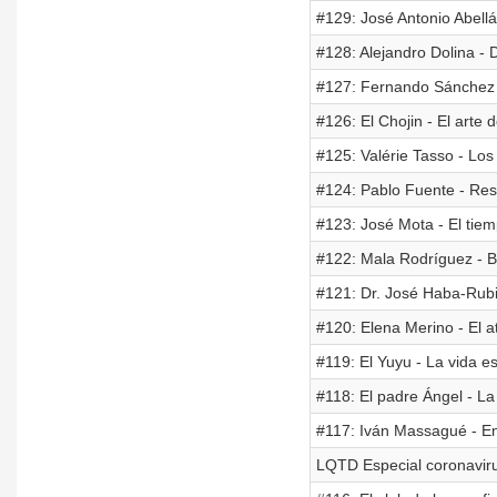
#129: José Antonio Abellá
#128: Alejandro Dolina -
#127: Fernando Sánchez 
#126: El Chojin - El arte 
#125: Valérie Tasso - Lo
#124: Pablo Fuente - Resi
#123: José Mota - El tiem
#122: Mala Rodríguez - B
#121: Dr. José Haba-Rubi
#120: Elena Merino - El at
#119: El Yuyu - La vida e
#118: El padre Ángel - L
#117: Iván Massagué - En
LQTD Especial coronaviru