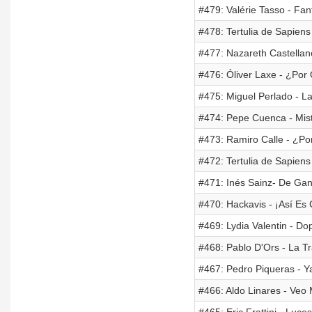
#479: Valérie Tasso - Fa
#478: Tertulia de Sapien
#477: Nazareth Castellano
#476: Óliver Laxe - ¿Por
#475: Miguel Perlado - L
#474: Pepe Cuenca - Mist
#473: Ramiro Calle - ¿P
#472: Tertulia de Sapiens
#471: Inés Sainz- De Ga
#470: Hackavis - ¡Así E
#469: Lydia Valentin - Dop
#468: Pablo D'Ors - La T
#467: Pedro Piqueras - 
#466: Aldo Linares - Veo