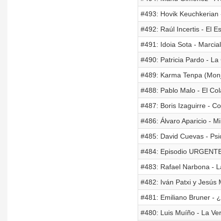
#493: Hovik Keuchkerian -
#492: Raúl Incertis - El 
#491: Idoia Sota - Marci
#490: Patricia Pardo - L
#489: Karma Tenpa (Monje
#488: Pablo Malo - El Col
#487: Boris Izaguirre - 
#486: Álvaro Aparicio 
#485: David Cuevas - Psi
#484: Episodio URGENTE
#483: Rafael Narbona - L
#482: Iván Patxi y Jesús
#481: Emiliano Bruner -
#480: Luis Muíño - La Ve