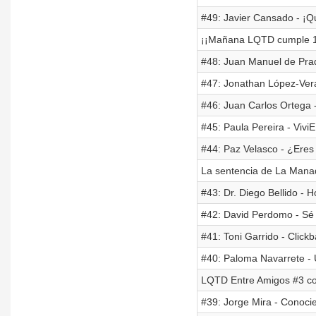
#49: Javier Cansado - ¡Qué
¡¡Mañana LQTD cumple 1
#48: Juan Manuel de Prada
#47: Jonathan López-Vera
#46: Juan Carlos Ortega 
#45: Paula Pereira - Vivi
#44: Paz Velasco - ¿Eres
La sentencia de La Mana
#43: Dr. Diego Bellido - 
#42: David Perdomo - Sé 
#41: Toni Garrido - Click
#40: Paloma Navarrete -
LQTD Entre Amigos #3 c
#39: Jorge Mira - Conoc