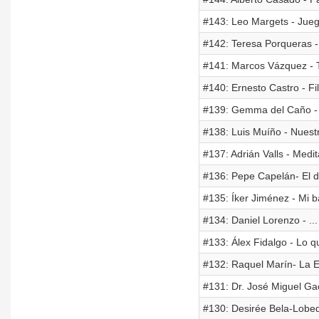
#143: Leo Margets - Jueg
#142: Teresa Porqueras - 
#141: Marcos Vázquez - T
#140: Ernesto Castro - Fil
#139: Gemma del Caño - 
#138: Luis Muíño - Nuest
#137: Adrián Valls - Medi
#136: Pepe Capelán- El d
#135: Íker Jiménez - Mi b
#134: Daniel Lorenzo - ..
#133: Álex Fidalgo - Lo q
#132: Raquel Marín- La EL
#131: Dr. José Miguel Ga
#130: Desirée Bela-Lobed