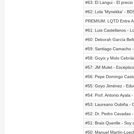
#63: El Langui - El precio
#62: Lola 'Mynekka' - BD
PREMIUM: LQTD Entre Am
#61: Luis Castellanos - L
#60: Deborah García Bello
#59: Santiago Camacho - C
#58: Goyix y Molo Cebrián
#57: JM Mulet - Escéptico
#56: Pepe Domingo Castañ
#55: Goyo Jiménez - Educ
#54: Prof. Antonio Ayala 
#53: Laureano Oubiña - 
#52: Dr. Pedro Cavadas -
#51: Brais Quenlle - Soy 
#50: Manuel Martín-Loec