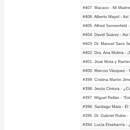
#407: Macaco - Mi Madre 
#406: Alberto Mayol - Así
#405: Alfred Sonnenfeld 
#404: David Suárez - As
#403: Dr. Manuel Sans Seg
#402: Dra. Ana Molina - 
#401: José Mota y Ramiro
#400: Marcos Vázquez - 
#399: Cristina Martín Jim
#398: Jesús Cintora - ¿C
#397: Miguel Rellán - "E
#396: Santiago Mata - El 
#395: Dr. Gabriel Rubio -
#394: Lucía Etxebarría -