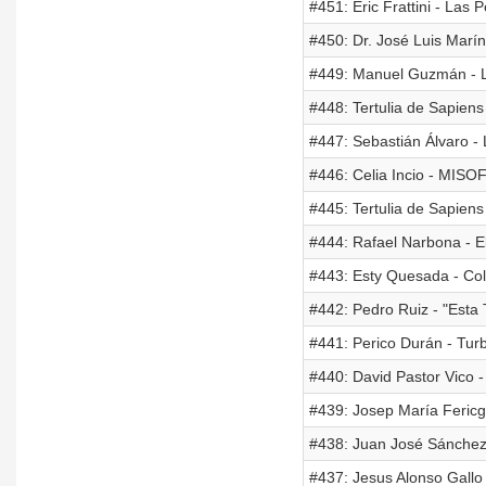
#451: Eric Frattini - Las 
#450: Dr. José Luis Marí
#449: Manuel Guzmán - L
#448: Tertulia de Sapiens
#447: Sebastián Álvaro 
#446: Celia Incio - MISOF
#445: Tertulia de Sapiens
#444: Rafael Narbona - El
#443: Esty Quesada - Co
#442: Pedro Ruiz - "Est
#441: Perico Durán - Tur
#440: David Pastor Vico
#439: Josep María Fericgl
#438: Juan José Sánchez 
#437: Jesus Alonso Gallo