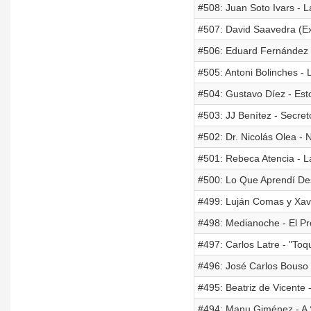
#508: Juan Soto Ivars - 
#507: David Saavedra (E
#506: Eduard Fernández 
#505: Antoni Bolinches -
#504: Gustavo Díez - Est
#503: JJ Benítez - Secreto
#502: Dr. Nicolás Olea 
#501: Rebeca Atencia - L
#500: Lo Que Aprendí Des
#499: Luján Comas y Xavi
#498: Medianoche - El Pr
#497: Carlos Latre - "Toq
#496: José Carlos Bouso 
#495: Beatriz de Vicente
#494: Manu Giménez - A S