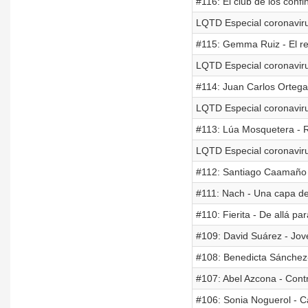
#116: El club de los conf
LQTD Especial coronaviru
#115: Gemma Ruiz - El r
LQTD Especial coronaviru
#114: Juan Carlos Ortega
LQTD Especial coronaviru
#113: Lúa Mosquetera - R
LQTD Especial coronaviru
#112: Santiago Caamaño 
#111: Nach - Una capa de
#110: Fierita - De allá pa
#109: David Suárez - Joven
#108: Benedicta Sánchez
#107: Abel Azcona - Contr
#106: Sonia Noguerol - 