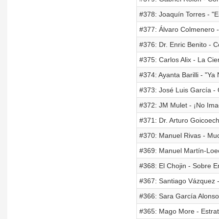
#378: Joaquín Torres - "
#377: Álvaro Colmenero -
#376: Dr. Enric Benito - 
#375: Carlos Alix - La Ci
#374: Ayanta Barilli - "Y
#373: José Luis García 
#372: JM Mulet - ¡No Im
#371: Dr. Arturo Goicoec
#370: Manuel Rivas - Muc
#369: Manuel Martín-Loec
#368: El Chojin - Sobre E
#367: Santiago Vázquez 
#366: Sara García Alonso
#365: Mago More - Estrate