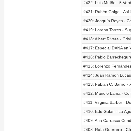
#422: Luis Muíño - 5 Ve
#421: Rubén Galgo - Así
#420: Joaquín Reyes - Co
#419: Lorena Torres - Su
#418: Albert Rivera - Cri
#417: Especial DANA en 
#416: Pablo Barrechegure
#415: Lorenzo Fernández 
#414: Juan Ramón Lucas 
#413: Fabián C. Barrio -
#412: Manolo Lama - Co
#411: Virginia Barber - 
#410: Edu Galán - La Ago
#409: Ana Carrasco Conde
#408: Rafa Guerrero - C