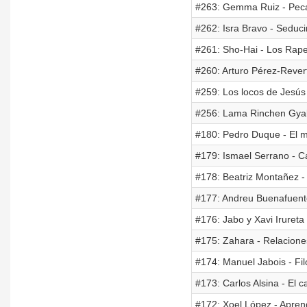
#263: Gemma Ruiz - Pec
#262: Isra Bravo - Seduci
#261: Sho-Hai - Los Rap
#260: Arturo Pérez-Rever
#259: Los locos de Jesús
#256: Lama Rinchen Gyal
#180: Pedro Duque - El mi
#179: Ismael Serrano - Ca
#178: Beatriz Montañez -
#177: Andreu Buenafuent
#176: Jabo y Xavi Irureta -
#175: Zahara - Relacion
#174: Manuel Jabois - Fil
#173: Carlos Alsina - El c
#172: Xoel López - Aprend