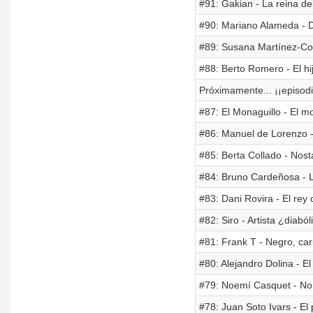
#91: Gakian - La reina de
#90: Mariano Alameda - De 
#89: Susana Martínez-Co
#88: Berto Romero - El hij
Próximamente... ¡¡epis
#87: El Monaguillo - El m
#86: Manuel de Lorenzo -
#85: Berta Collado - Nosta
#84: Bruno Cardeñosa - L
#83: Dani Rovira - El rey
#82: Siro - Artista ¿diaból
#81: Frank T - Negro, car
#80: Alejandro Dolina - El
#79: Noemí Casquet - No
#78: Juan Soto Ivars - El 