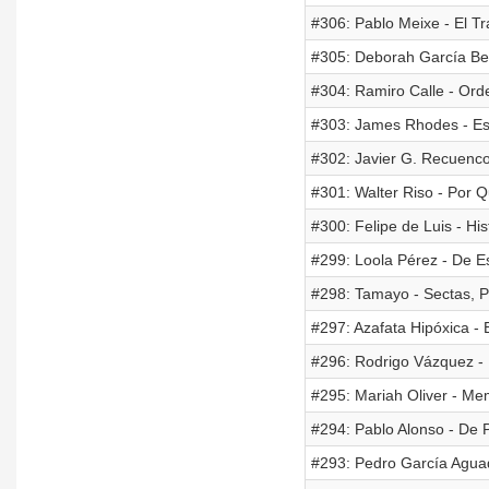
#306: Pablo Meixe - El T
#305: Deborah García Bel
#304: Ramiro Calle - Ord
#303: James Rhodes - Es
#302: Javier G. Recuenco
#301: Walter Riso - Por 
#300: Felipe de Luis - Hi
#299: Loola Pérez - De E
#298: Tamayo - Sectas, P
#297: Azafata Hipóxica -
#296: Rodrigo Vázquez - 
#295: Mariah Oliver - Me
#294: Pablo Alonso - De P
#293: Pedro García Aguad