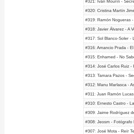
#321: Iván Mourín - Secr
#320: Cristina Martín J
#319: Ramón Nogueras - 
#318: Javier Álvarez - A
#317: Sol Blanco-Soler 
#316: Amancio Prada - El
#315: Enhamed - No Sab
#314: José Carlos Ruiz -
#313: Tamara Pazos - Sec
#312: Manu Marlasca - A
#311: Juan Ramón Lucas -
#310: Ernesto Castro - L
#309: Jaime Rodríguez de
#308: Jeosm - Fotógrafo 
#307: José Mota - Reír T