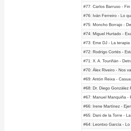
#77: Carlos Barruso - Fin
#76: Iván Ferreiro - Lo q
#75: Moncho Borrajo - D
#74: Miguel Hurtado - Ex
#73: Eme DJ - La terapia
#72: Rodrigo Cortés - Est
#71: X. A. Touriñán - Detr
#70: Álex Riveiro - Nos v
#69: Antón Reixa - Casua
#68: Dr. Diego González R
#67: Manuel Manquiña - P
#66: Irene Martínez - Ejem
#65: Dani de la Torre - L
#64: Leontxo García - Lo 