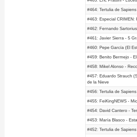
#465: Eric Frattini - Luc
#464: Tertulia de Sapien
#463: Especial CRIMEN: R
#462: Fernando Sartorius
#461: Javier Sierra - 5 
#460: Pepe García (El Est
#459: Benito Bermejo - El
#458: Mikel Alonso - R
#457: Eduardo Strauch (S
de la Nieve
#456: Tertulia de Sapiens 
#455: FeiKingNEWS - Mic
#454: David Cantero - T
#453: María Blasco - Est
#452: Tertulia de Sapiens