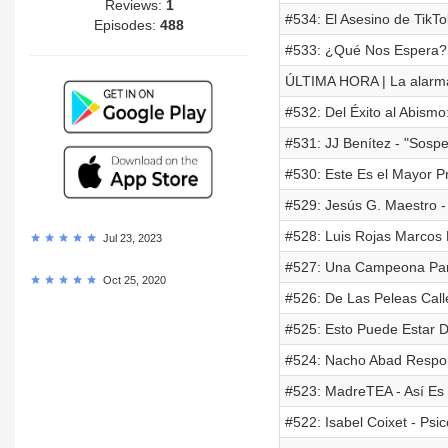
Reviews:
1
#534: El Asesino de TikT
Episodes:
488
#533: ¿Qué Nos Espera? 
ÚLTIMA HORA | La alarma
#532: Del Éxito al Abismo
#531: JJ Benítez - "Sosp
#530: Este Es el Mayor P
#529: Jesús G. Maestro -
#528: Luis Rojas Marcos
Jul 23, 2023
#527: Una Campeona Para
Oct 25, 2020
#526: De Las Peleas Calle
#525: Esto Puede Estar D
#524: Nacho Abad Respon
#523: MadreTEA - Así Es C
#522: Isabel Coixet - Psic