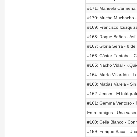
#171: Manuela Carmena -
#170: Mucho Muchacho - 
#169: Francisco Izuzquiz
#168: Roque Baños - Así 
#167: Gloria Serra - 8 de
#166: Cástor Fantoba - C
#165: Nacho Vidal - ¿Qui
#164: María Villardón - L
#163: Matías Varela - Sin
#162: Jeosm - El fotógra
#161: Gemma Ventoso - M
Entre amigos - Una vasec
#160: Celia Blanco - Con
#159: Enrique Baca - Una