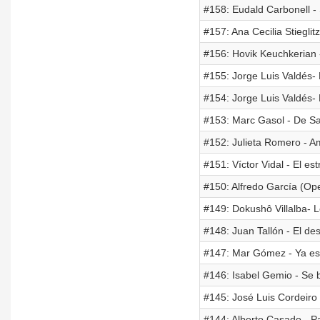
#158: Eudald Carbonell -
#157: Ana Cecilia Stiegli
#156: Hovik Keuchkerian 
#155: Jorge Luis Valdés- 
#154: Jorge Luis Valdés- 
#153: Marc Gasol - De San
#152: Julieta Romero - A
#151: Víctor Vidal - El es
#150: Alfredo García (Op
#149: Dokushô Villalba- 
#148: Juan Tallón - El de
#147: Mar Gómez - Ya e
#146: Isabel Gemio - Se 
#145: José Luis Cordeiro 
#144: Alberto Casado - Pa