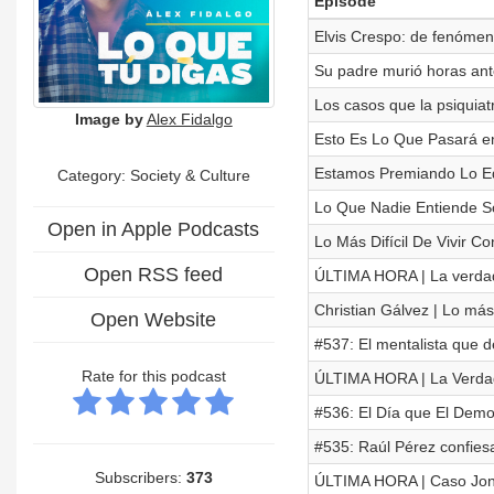
Episode
Elvis Crespo: de fenómeno
Su padre murió horas ant
Los casos que la psiquiat
Image by
Alex Fidalgo
Esto Es Lo Que Pasará en
Estamos Premiando Lo Eq
Category:
Society & Culture
Lo Que Nadie Entiende Sob
Open in Apple Podcasts
Lo Más Difícil De Vivir C
Open RSS feed
ÚLTIMA HORA | La verdad 
Christian Gálvez | Lo má
Open Website
#537: El mentalista que d
Rate for this podcast
ÚLTIMA HORA | La Verdad
#536: El Día que El Demo
#535: Raúl Pérez confies
Subscribers:
373
ÚLTIMA HORA | Caso Jona