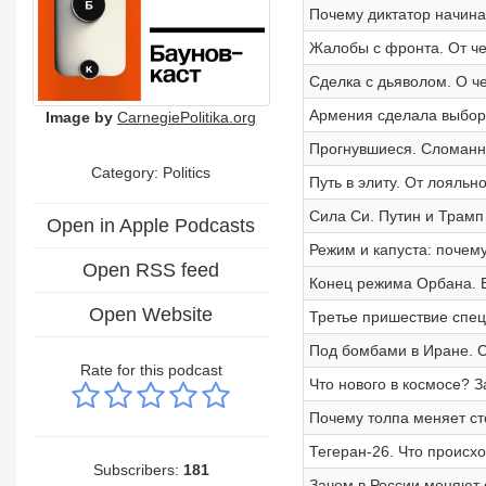
Почему диктатор начина
Жалобы с фронта. От че
Сделка с дьяволом. О ч
Армения сделала выбор
Image by
CarnegiePolitika.org
Прогнувшиеся. Сломанна
Category: Politics
Путь в элиту. От лояльн
Сила Си. Путин и Трамп
Open in Apple Podcasts
Режим и капуста: почему
Open RSS feed
Конец режима Орбана. В
Open Website
Третье пришествие спе
Под бомбами в Иране. С
Rate for this podcast
Что нового в космосе? 
Почему толпа меняет ст
Тегеран-26. Что происх
Subscribers:
181
Зачем в России меняют 