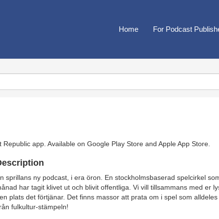
Home
For Podcast Publish
t Republic app. Available on
Google Play Store
and
Apple App Store
.
escription
n sprillans ny podcast, i era öron. En stockholmsbaserad spelcirkel s
ånad har tagit klivet ut och blivit offentliga. Vi vill tillsammans med er l
en plats det förtjänar. Det finns massor att prata om i spel som alldeles 
från fulkultur-stämpeln!