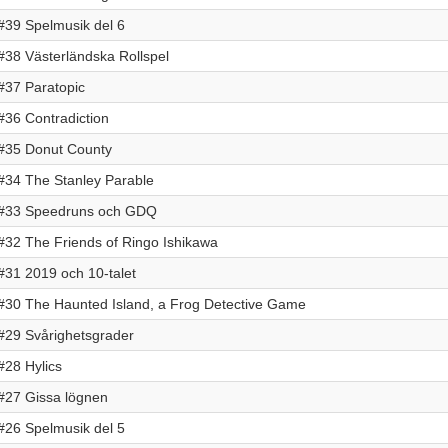
#39 Spelmusik del 6
#38 Västerländska Rollspel
#37 Paratopic
#36 Contradiction
#35 Donut County
#34 The Stanley Parable
#33 Speedruns och GDQ
#32 The Friends of Ringo Ishikawa
#31 2019 och 10-talet
#30 The Haunted Island, a Frog Detective Game
#29 Svårighetsgrader
#28 Hylics
#27 Gissa lögnen
#26 Spelmusik del 5