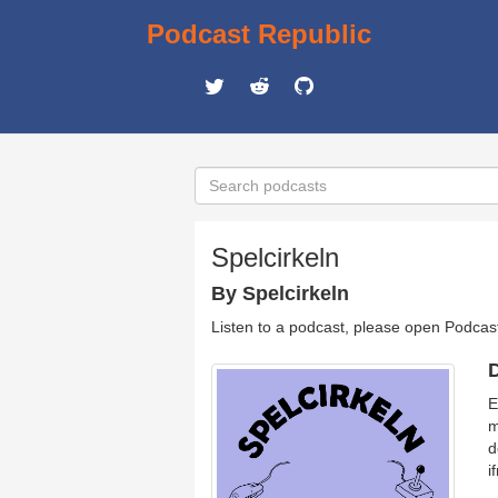
Podcast Republic
Spelcirkeln
By Spelcirkeln
Listen to a podcast, please open Podcas
D
E
m
d
i