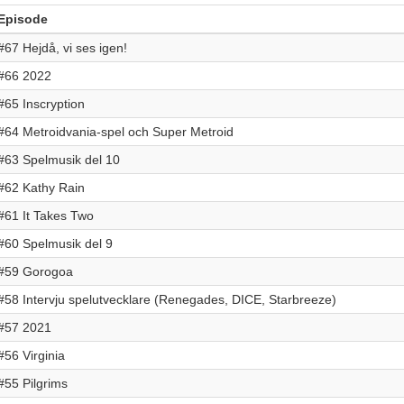
Episode
#67 Hejdå, vi ses igen!
#66 2022
#65 Inscryption
#64 Metroidvania-spel och Super Metroid
#63 Spelmusik del 10
#62 Kathy Rain
#61 It Takes Two
#60 Spelmusik del 9
#59 Gorogoa
#58 Intervju spelutvecklare (Renegades, DICE, Starbreeze)
#57 2021
#56 Virginia
#55 Pilgrims