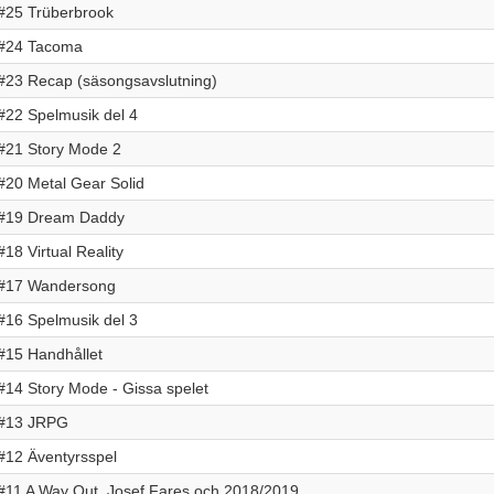
#25 Trüberbrook
#24 Tacoma
#23 Recap (säsongsavslutning)
#22 Spelmusik del 4
#21 Story Mode 2
#20 Metal Gear Solid
#19 Dream Daddy
#18 Virtual Reality
#17 Wandersong
#16 Spelmusik del 3
#15 Handhållet
#14 Story Mode - Gissa spelet
#13 JRPG
#12 Äventyrsspel
#11 A Way Out, Josef Fares och 2018/2019