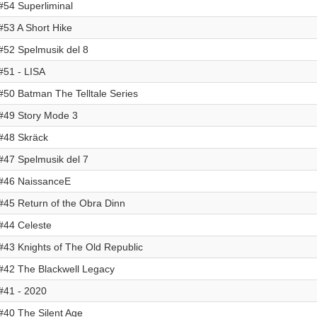
#54 Superliminal
#53 A Short Hike
#52 Spelmusik del 8
#51 - LISA
#50 Batman The Telltale Series
#49 Story Mode 3
#48 Skräck
#47 Spelmusik del 7
#46 NaissanceE
#45 Return of the Obra Dinn
#44 Celeste
#43 Knights of The Old Republic
#42 The Blackwell Legacy
#41 - 2020
#40 The Silent Age