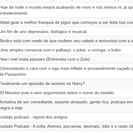
Hoje de noite o mundo estará acabando de novo e nós iremos rir, já qu
entretenimento
Metal gear a melhor franquia de jogos que começou a ser feita nas cox
Um fim de ano depressivo, biológico e musical.
Biroliro está com medo de que roubem seu cabelo e entrevista com a a
Uma simples conversa com o palhaço, o joker, o coringa, o bobo
How i met mata pássaro (Entrevista com o Zoio)
Entrevistando o cara com o ego mais inflado e provavelmente caçado 
de Passarinho
Finalmente um episódio de animes né Harry?
20 Minutos puto e sem argumentos sobre o nome do estádio
Tentativa de ser comediante, assunto atrasado, gente rica, podcast em
negra e mijo.
Isolado podcast - repost dos antigos
Isolado Podcast - A volta, Animes, parceiras, desmaio, ódio e o resto 