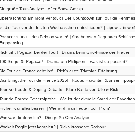
Die große Tour-Analyse | After Show Gossip
Überraschung am Mont Ventoux | Der Countdown zur Tour de Femmes 
Ist die Tour vor der letzten Woche schon entschieden? | Lipowitz in we
Pogacar stürzt – das Peloton wartet! | Abrahamsen fliegt nach Schlüss
Etappensieg
Rick trifft Pogacar bei der Tour! | Drama beim Giro-Finale der Frauen
100 Siege für Pogacar! | Drama um Philipsen – was ist da passiert?
Die Tour de France geht los! | Rick's erste Triathlon Erfahrung
Das bringt die Tour de France 2025! | Route, Favoriten & unser Tippspi
Tour Vorfreude & Doping Debatte | Klare Kante von Ulle & Rick
Tour de France Generalprobe | Wie ist der aktuelle Stand der Favorite
Früher war alles besser! | Wie wird man heute noch Profi?
Was war da denn los? | Die große Giro Analyse
Wackelt Roglic jetzt komplett? | Ricks krasseste Radtour