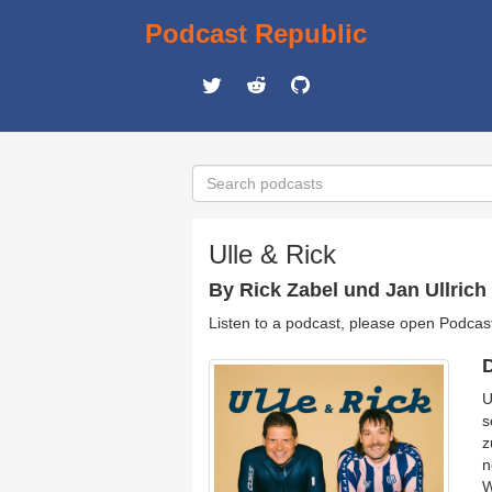
Podcast Republic
Ulle & Rick
By Rick Zabel und Jan Ullrich
Listen to a podcast, please open Podcas
D
U
s
z
n
W