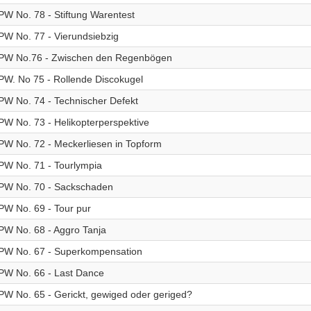
PW No. 78 - Stiftung Warentest
PW No. 77 - Vierundsiebzig
PW No.76 - Zwischen den Regenbögen
PW. No 75 - Rollende Discokugel
PW No. 74 - Technischer Defekt
PW No. 73 - Helikopterperspektive
PW No. 72 - Meckerliesen in Topform
PW No. 71 - Tourlympia
PW No. 70 - Sackschaden
PW No. 69 - Tour pur
PW No. 68 - Aggro Tanja
PW No. 67 - Superkompensation
PW No. 66 - Last Dance
PW No. 65 - Gerickt, gewiged oder geriged?