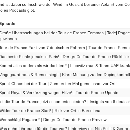
nd ist dabei so frisch wie der Wind im Gesicht bei einer Abfahrt vom Co
o es Podcasts gibt.
Episode
Große Überraschungen bei der Tour de France Femmes | Tadej Pogacar 
gewinnen
Tour de France Fazit von 7 deutschen Fahrern | Tour de France Femm
Das beste Finale jemals in Paris! | Der große Tour de France Rückblick
Kommt alles anders als wir dachten? | Lipowitz raus & Team UAE krank
Vingegaard raus & Remco siegt! | Klare Meinung zu den Dopingkontrol
Sprint-Chaos bei der Tour | Zum ersten Mal gemeinsam vor Ort!
Sprint Royal & Verkürzung wegen Hitze! | Tour de France Update
Ist die Tour de France jetzt schon entschieden? | Insights von 6 deuts
Wilder Tour de France Start! | Rick vor Ort in Barcelona
Wer schlägt Pogacar? | Die große Tour de France Preview
Was nehmt ihr euch für die Tour vor? | Interview mit Nils Politt & Georg