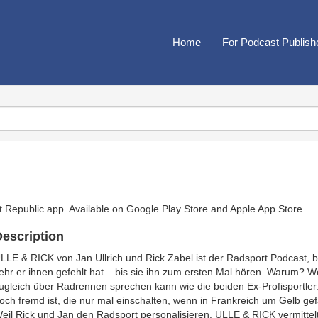
Home
For Podcast Publish
t Republic app. Available on
Google Play Store
and
Apple App Store
.
escription
LLE & RICK von Jan Ullrich und Rick Zabel ist der Radsport Podcast, 
ehr er ihnen gefehlt hat – bis sie ihn zum ersten Mal hören. Warum? W
ugleich über Radrennen sprechen kann wie die beiden Ex-Profisportler
och fremd ist, die nur mal einschalten, wenn in Frankreich um Gelb ge
eil Rick und Jan den Radsport personalisieren. ULLE & RICK vermitt