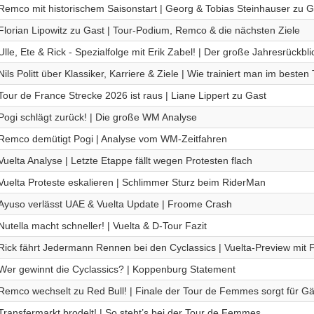
Remco mit historischem Saisonstart | Georg & Tobias Steinhauser zu G
Florian Lipowitz zu Gast | Tour-Podium, Remco & die nächsten Ziele
Ulle, Ete & Rick - Spezialfolge mit Erik Zabel! | Der große Jahresrückbli
Nils Politt über Klassiker, Karriere & Ziele | Wie trainiert man im beste
Tour de France Strecke 2026 ist raus | Liane Lippert zu Gast
Pogi schlägt zurück! | Die große WM Analyse
Remco demütigt Pogi | Analyse vom WM-Zeitfahren
Vuelta Analyse | Letzte Etappe fällt wegen Protesten flach
Vuelta Proteste eskalieren | Schlimmer Sturz beim RiderMan
Ayuso verlässt UAE & Vuelta Update | Froome Crash
Nutella macht schneller! | Vuelta & D-Tour Fazit
Rick fährt Jedermann Rennen bei den Cyclassics | Vuelta-Preview mit 
Wer gewinnt die Cyclassics? | Koppenburg Statement
Remco wechselt zu Red Bull! | Finale der Tour de Femmes sorgt für G
Transfermarkt brodelt! | So steht’s bei der Tour de Femmes