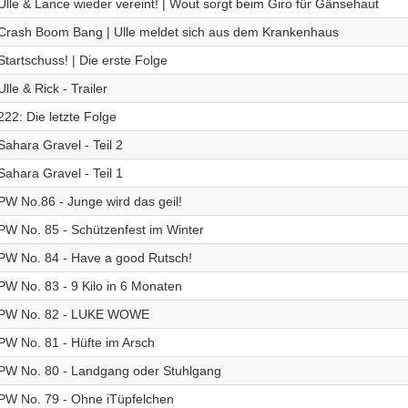
Ulle & Lance wieder vereint! | Wout sorgt beim Giro für Gänsehaut
Crash Boom Bang | Ulle meldet sich aus dem Krankenhaus
Startschuss! | Die erste Folge
Ulle & Rick - Trailer
222: Die letzte Folge
Sahara Gravel - Teil 2
Sahara Gravel - Teil 1
PW No.86 - Junge wird das geil!
PW No. 85 - Schützenfest im Winter
PW No. 84 - Have a good Rutsch!
PW No. 83 - 9 Kilo in 6 Monaten
PW No. 82 - LUKE WOWE
PW No. 81 - Hüfte im Arsch
PW No. 80 - Landgang oder Stuhlgang
PW No. 79 - Ohne iTüpfelchen