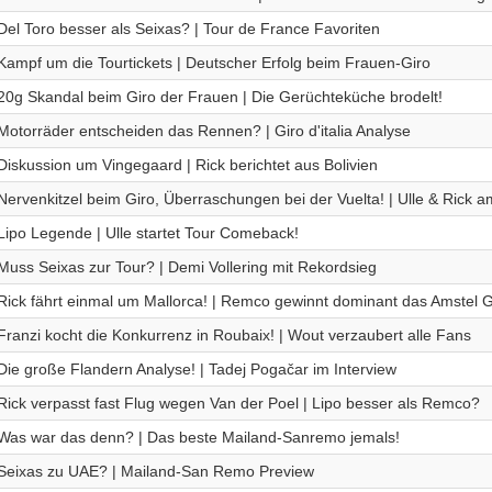
Del Toro besser als Seixas? | Tour de France Favoriten
Kampf um die Tourtickets | Deutscher Erfolg beim Frauen-Giro
20g Skandal beim Giro der Frauen | Die Gerüchteküche brodelt!
Motorräder entscheiden das Rennen? | Giro d'italia Analyse
Diskussion um Vingegaard | Rick berichtet aus Bolivien
Nervenkitzel beim Giro, Überraschungen bei der Vuelta! | Ulle & Rick 
Lipo Legende | Ulle startet Tour Comeback!
Muss Seixas zur Tour? | Demi Vollering mit Rekordsieg
Rick fährt einmal um Mallorca! | Remco gewinnt dominant das Amstel 
Franzi kocht die Konkurrenz in Roubaix! | Wout verzaubert alle Fans
Die große Flandern Analyse! | Tadej Pogačar im Interview
Rick verpasst fast Flug wegen Van der Poel | Lipo besser als Remco?
Was war das denn? | Das beste Mailand-Sanremo jemals!
Seixas zu UAE? | Mailand-San Remo Preview