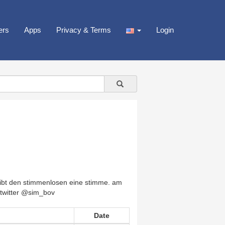
ers
Apps
Privacy & Terms
Login
gibt den stimmenlosen eine stimme. am
 twitter @sim_bov
Date