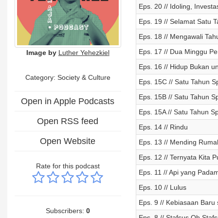
Eps. 20 // Idoling, Inve
Eps. 19 // Selamat Satu T
Eps. 18 // Mengawali Ta
Eps. 17 // Dua Minggu Pe
Image by
Luther Yehezkiel
Eps. 16 // Hidup Bukan u
Category:
Society & Culture
Eps. 15C // Satu Tahun Sp
Eps. 15B // Satu Tahun Sp
Open in Apple Podcasts
Eps. 15A // Satu Tahun Sp
Open RSS feed
Eps. 14 // Rindu
Open Website
Eps. 13 // Mending Ruma
Eps. 12 // Ternyata Kita P
Rate for this podcast
Eps. 11 // Api yang Pada
Eps. 10 // Lulus
Eps. 9 // Kebiasaan Baru
Subscribers:
0
Eps. 8 // Stafsus Oh Staf