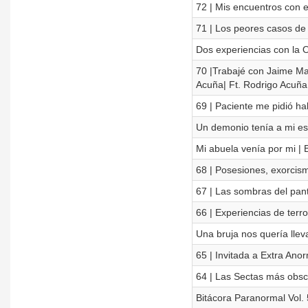
72 | Mis encuentros con 
71 | Los peores casos de 
Dos experiencias con la 
70 |Trabajé con Jaime Ma
Acuña| Ft. Rodrigo Acuña
69 | Paciente me pidió hab
Un demonio tenía a mi es
Mi abuela venía por mi | 
68 | Posesiones, exorcism
67 | Las sombras del pan
66 | Experiencias de terr
Una bruja nos quería llev
65 | Invitada a Extra Ano
64 | Las Sectas más obsc
Bitácora Paranormal Vol. 5