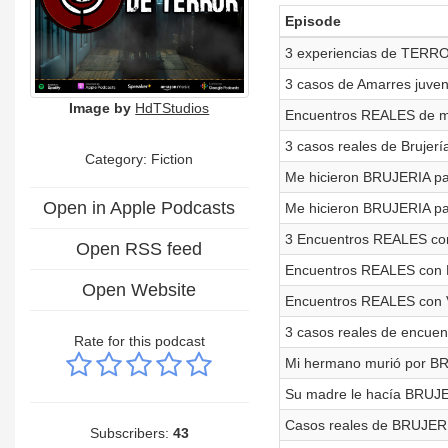
Episode
3 experiencias de TERROR
3 casos de Amarres juveni
Image by
HdTStudios
Encuentros REALES de mi
3 casos reales de Brujerí
Category: Fiction
Me hicieron BRUJERIA par
Open in Apple Podcasts
Me hicieron BRUJERIA par
3 Encuentros REALES con
Open RSS feed
Encuentros REALES con 
Open Website
Encuentros REALES con V
3 casos reales de encuen
Rate for this podcast
Mi hermano murió por BRU
Su madre le hacía BRUJER
Casos reales de BRUJERIA
Subscribers:
43