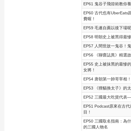
EP61 鬼谷子飛箝術教
EP60 古代也有UberE
費喔！
EP59 毛遂自薦以後下
EP58 明朝史上被黑得
EP57 人間世故一鬼谷
EP56 《聊齋誌異》精
EP55 史上被抹黑的最
女將！
EP54 唐朝第一帥哥宰
EP53 《狸貓換太子》
EP52 三國最大吃貨代表
EP51 Podcast原來
目！
EP50 三國取名指南：
的三國人物名