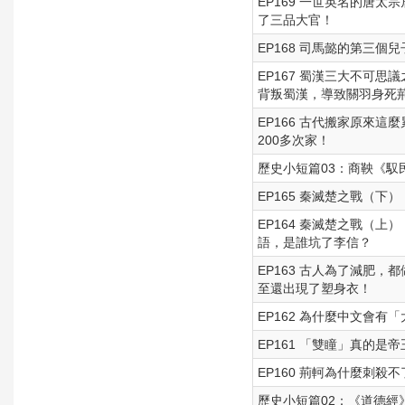
EP169 一世英名的唐
了三品大官！
EP168 司馬懿的第三
EP167 蜀漢三大不可
背叛蜀漢，導致關羽身死
EP166 古代搬家原來
200多次家！
歷史小短篇03：商鞅《馭
EP165 秦滅楚之戰（下
EP164 秦滅楚之戰（
語，是誰坑了李信？
EP163 古人為了減肥
至還出現了塑身衣！
EP162 為什麼中文會
EP161 「雙瞳」真的
EP160 荊軻為什麼刺
歷史小短篇02：《道德經