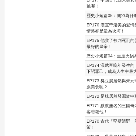
EP177 中國古代四大
跳喔！
歷史小短篇05：關羽為
EP176 漢宣帝淒美的
情路卻是最為坎坷！
EP175 他救了被判死
最好的皇帝！
歷史小短篇04：重慶火鍋
EP174 漢武帝晚年發
下詔罪己，成為人生中最
EP173 臭豆腐居然與
薦美食呢？
EP172 足球居然發源
EP171 默默無名的三
客暗殺他！
EP170 古代「堅壁清
策！