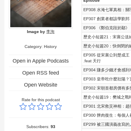
Episode
EP308 水淹七軍真相：關
EP307 創業者都該學
EP306 《鄭伯克段於
Image by
李洵
歷史小短篇21：宋襄公
歷史小短篇20：快倒閉
Category: History
EP305 從宋襄公到楚
Open in Apple Podcasts
.feat 天行
EP304 賺多少錢才會感到
Open RSS feed
EP303 皇帝吃什麼壯陽？宮
Open Website
EP302 宋朝首都房價有多
歷史小短篇19：樊城之戰
Rate for this podcast
EP301 北宋救災神相：趙抃
EP300 髀肉復生：每個
EP299 被三國演義改寫的
Subscribers:
93