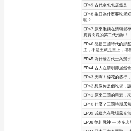
EP49 古代拿包包居然
EP48 生日為什麼要吃
呢？
EP47 原來泡麵在清朝
真實肉塊的第二代泡麵！
EP46 盤點三國時代的
主，不是王就是皇上，堪
EP45 為什麼古代士兵幾
EP44 古人在清明節居
EP43 天啊！棉花的盛
EP42 想像你是個吃貨
EP41 原來三國的興衰
EP40 什麼？三國時期
EP39 戚繼光在戰場風
EP38 德川戰神 — 本