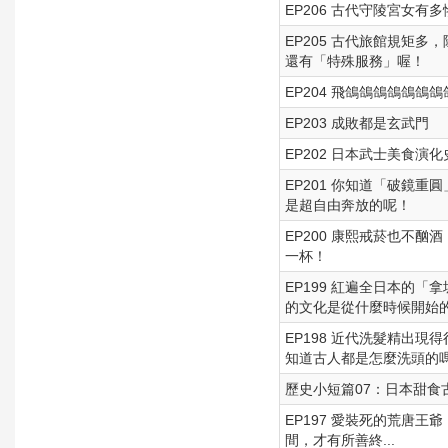
EP206 古代守陵宮女
EP205 古代旅館規矩
還有「特殊服務」喔！
EP204 飛鴿鴿鴿鴿鴿鴿鴿鴿鴿
EP203 成敗都是玄武門
EP202 日本武士美食
EP201 你知道「破鏡
是超自由奔放的呢！
EP200 康熙戒菸也不
一杯！
EP199 紅遍全日本的
的文化是從什麼時候開始
EP198 近代洗髮精出
知道古人都是怎麼洗頭的嗎？f
歷史小短篇07：日本甜食
EP197 愛裝死的荒唐
間，才有所善終...