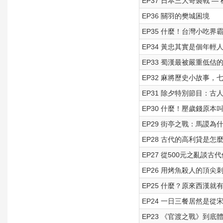
EP37 日本三大奇襲戰 
EP36 關羽的樊城困境
EP35 什麼！台灣小吃
EP34 黃忠其實是個年輕
EP33 蜀漢最被嚴重低估
EP32 麻將歷史小故事，
EP31 除夕特別節目：
EP30 什麼！壓歲錢原
EP29 街亭之戰：馬謖為
EP28 古代的高利貸是
EP27 從500元之亂談
EP26 用烤魚殺人的頂尖
EP25 什麼？原來西漢就
EP24 一日三餐居然是
EP23 《官渡之戰》到