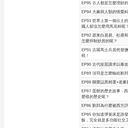
EP95 古人都是怎麼理
EP94 大麻與人類的情
EP93 世界上第一個出
國人卻沒怎麼用馬克杯呢
EP92 原來白居易、杜
怎麼抑制炒房的呢？
EP91 古羅馬士兵居然
税！
EP90 古代疫苗講求以
EP89 項羽是怎麼輸給
EP88 聊齋誌異精選+老
EP87 蛋餅的歷史故事 
麼樣的歷史呢？
EP86 劉邦為什麼被西
EP85 你知道彈簧床是
飯，完全就是多功能社交