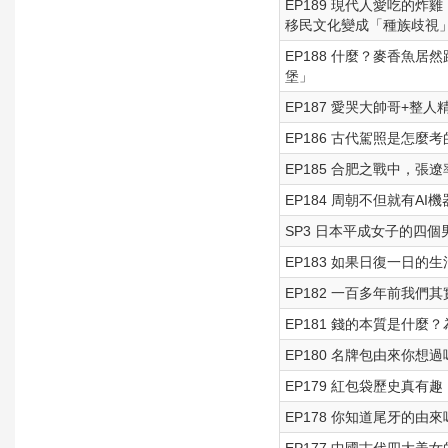
EP189 現代人愛吃的
移民文化變成「種族歧視
EP188 什麼？麥香魚
堡」
EP187 愛哭大帥哥+
EP186 古代駕照是怎
EP185 合肥之戰中，
EP184 周朝不但就有A
SP3 日本平成女子的四個男友 
EP183 如果日復一日
EP182 一百多年前我
EP181 錢的本質是什
EP180 名牌包由來你想過
EP179 紅包袋歷史真
EP178 你知道尾牙的