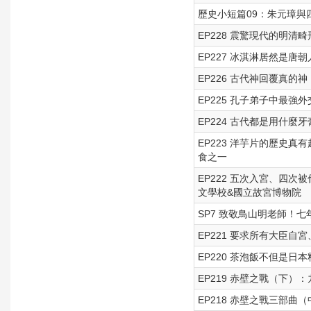
歷史小短篇09：朱元璋與
EP228 震驚現代的明清
EP227 冰淇淋居然是
EP226 古代神回覆真
EP225 孔子弟子中最
EP224 古代都是用什
EP223 洋芋片的歷史
食之一
EP222 五次入宮、四次
文學校&國立故宮博物院
SP7 致敬鳥山明老師！七年
EP221 要求所有大臣
EP220 茶泡飯不但是
EP219 赤壁之戰（下）
EP218 赤壁之戰三部