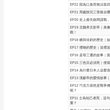
EP22 因為口臭而無法當
EP21 周處除完三害後去
EP20 史上最失敗間諜
EP19 北魏孝文影帝｜
戲！
EP18 糖與珍奶的歷史｜
EP17 禮物的歷史｜送禮
EP16 孟母三遷的故事
EP15 三色豆必須死｜
EP14 為什麼日本人這
EP13 漢獻帝的愛情故
EP12 巧克力居然是戰
呢？
EP11 士為知己者死，
重？