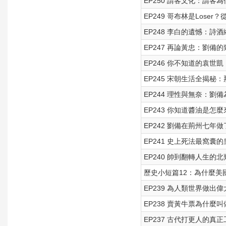
EP250 請客文化：請客
EP249 哥布林是Loser
EP248 李白的遺憾：詩酒縱
EP247 再論黃忠：劉備
EP246 你不知道的袁世
EP245 宋朝生活全揭秘
EP244 理性與無奈：劉
EP243 你知道醬油是
EP242 劉備在荊州七
EP241 史上死法最窩
EP240 帥到翻轉人生的
歷史小短篇12：為什麼美
EP239 為人類世界做
EP238 賣黃牛票為什
EP237 古代打更人的