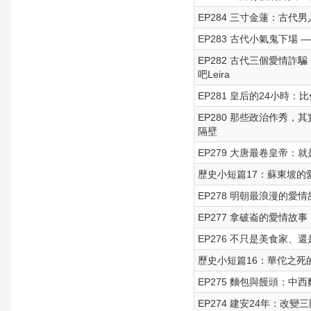
EP284 三寸金蓮：古
EP283 古代小氣鬼下場 ——
EP282 古代三個愛情詐
吧Leira
EP281 皇后的24小時：比
EP280 那些政治作秀，
隔壁
EP279 大唐最卷皇帝：就
歷史小短篇17：蘇東坡的
EP278 明朝最浪漫的愛情
EP277 拿破崙的愛情故事
EP276 不只是美食家、
歷史小短篇16：華佗之死
EP275 麵包與饅頭：中西麵
EP274 建安24年：