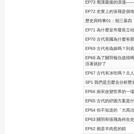
EP73 蜀漢最後的浪漫
EP72 史實上的張飛是
歷史與時事01：朝三暮四
EP71 為什麼皇帝廢長
EP70 古代英國為什麼
EP69 古代有偽娘嗎？
EP68 為了關羽報仇值
活著就好了
EP67 古代有冰吃嗎？
SP1 我們是怎麼去分析
EP66 南宋改變世界的
EP65 古代的紓困方案
EP64 你不知道的「大
EP63 關羽和張飛為何
EP62 都是羊肉惹的錯