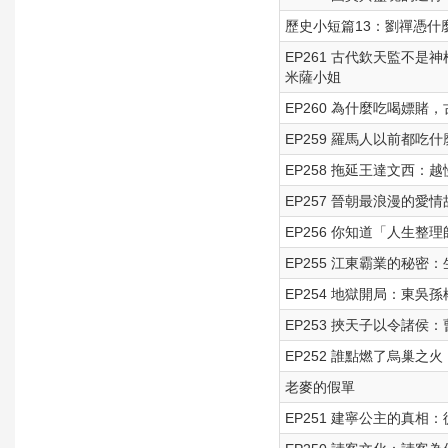
歷史小短篇13：劉禪憑什
EP261 古代欽天監不是
米薩小姐
EP260 為什麼吃喝嫖賭，
EP259 羅馬人以前都吃什
EP258 拖延王達文西：越
EP257 晉朝最浪漫的愛情
EP256 你知道「人生整理師
EP255 江東霸業的秘密：生
EP254 地獄開局：東吳孫權
EP253 挾天子以令諸
EP252 誰點燃了烏巢之火
老麥的假單
EP251 建寧公主的真相