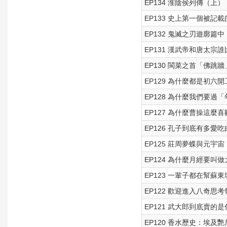
EP134 淮陰侯列傳（上
EP133 史上第一個被
EP132 鬼滅之刃遊廓
EP131 漢武帝和唐太宗
EP130 閩菜之首「佛跳
EP129 為什麼都是初六開
EP128 為什麼我們要
EP127 為什麼曹操這
EP126 孔子到底有多愛吃
EP125 莊周夢蝶與元宇宙
EP124 為什麼月經要叫
EP123 一輩子都在幫蘇
EP122 歡迎進入八奇思
EP121 武大郎到底賣的
EP120 香水歷史：埃