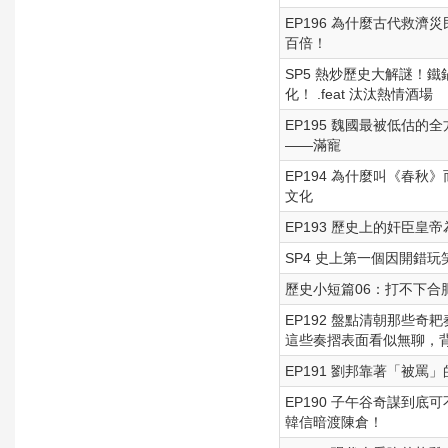
EP196 為什麼古代救
百倍！
SP5 熱炒歷史大解謎！
化！ .feat 汰汰熱情酒場
EP195 魏國最被低估
——滿寵
EP194 為什麼叫《春秋
文化
EP193 歷史上的奸臣皇
SP4 史上第一個因開錯玩
歷史小短篇06：打不下合
EP192 盤點清朝那些
這些奏摺表面看似無聊，
EP191 劉邦靠著「被
EP190 子午谷奇謀到
韓信暗渡陳倉！