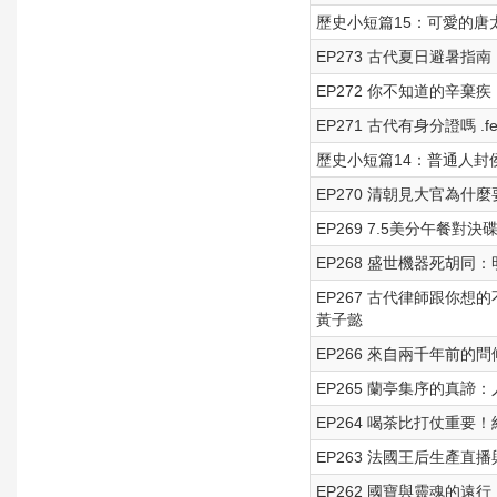
歷史小短篇15：可愛的唐
EP273 古代夏日避暑
EP272 你不知道的辛棄疾 .f
EP271 古代有身分證嗎 .fe
歷史小短篇14：普通人封
EP270 清朝見大官為什麼
EP269 7.5美分午餐對決
EP268 盛世機器死胡同：
EP267 古代律師跟你想
黃子懿
EP266 來自兩千年前的問
EP265 蘭亭集序的真諦：
EP264 喝茶比打仗重要！
EP263 法國王后生產直播與
EP262 國寶與靈魂的遠行：