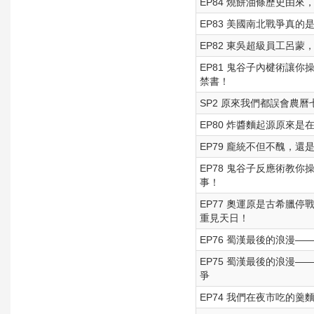
EP84 燒餅油條歷史由
EP83 美國南北戰爭真
EP82 東吳超級員工呂
EP81 鬼谷子內楗術讓
禁書！
SP2 原來我們都誤會農曆
EP80 炸醬麵起源原來
EP79 龐統不但不醜，
EP78 鬼谷子反應術教
事！
EP77 奧運原是古希臘
重見天日！
EP76 蜀漢最後的浪漫
EP75 蜀漢最後的浪漫—
爭
EP74 我們在夜市吃的