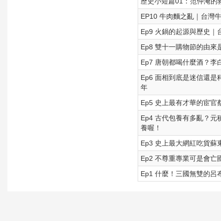
歷史小短篇01：范仲淹的救災
EP10 牛肉麵之亂｜台
Ep9 火鍋的起源與歷史
Ep8 雙十一購物節的由
Ep7 唐朝都喝什麼酒？李
Ep6 面相到底是迷信還是
年
Ep5 史上最有才華的宦
Ep4 古代包養有多亂？
養喔！
Ep3 史上最大網紅吃貨
Ep2 不尊重專業可是會
Ep1 什麼！三國無雙的