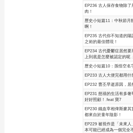
EP236 古人保存食物
肉！
歷史小短篇11：中秋節
啊！
EP235 古代你不知道
之術的最佳體現！
EP234 古代憂鬱症居
上到底是怎麼被認定的呢 .fe
歷史小短篇10：孫悟空名
EP233 古人大便完都
EP232 曹丕早逝原因
EP231 慈禧的生活有
好好照顧！.feat 寶7
EP230 鐵血宰相俾斯
都來自於童年陰影！
EP229 被視作是「未
本可能已經成為一個完全