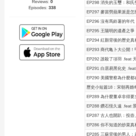
Reviews:
0
EP298 消失的玉璽：和氏璧
Episodes:
338
EP297 麥當勞蘋果派是
EP296 沒有馬鈴薯的年代
EP295 王陽明的遺產之爭
EP294 紅顏背後的歷史真
EP293 商代亀卜大公開！
EP292 誰殺了項羽 .feat 
EP291 白居易黑化史 .
EP290 美國警察為什麼
歷史小短篇18：宋朝再婚
EP289 為什麼董卓非得要
EP288 鑽石恆久遠 .feat 
EP287 古人也開趴：
EP286 你不知道的炒
EP285 三蘇背後的男