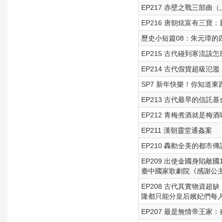
EP217 赤壁之戰三部曲
EP216 唐朝炫富有三寶
歷史小短篇08：朱元璋的
EP215 古代碰到寒流該怎
EP214 古代假貨超級
SP7 新年快樂！你知道
EP213 古代最早的信
EP212 青梅煮酒就是
EP211 漢朝靈堂通姦案
EP210 轟動全美的都市
EP209 出使金國身陷敵
臺中國家歌劇院《感謝公
EP208 古代其實物資
隆都只能分皇后嬪妃們每
EP207 最是無情帝王