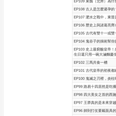
EP109 東魏（北齊）為
EP108 古人是怎麼避
EP107 淝水之戰中，
EP106 歷史上與諸葛
EP105 古代有雙十一
EP104 鬼谷子的揣術
EP103 史上最窮酸皇
生日還只用一碗大滷麵慶
EP102 三馬共食一槽
EP101 古代皇帝的初夜
EP100 鬼滅之刃裡，
EP99 路易十四居然是
EP98 四大美女之首的
EP97 王莽真的是未來穿
EP96 帥到打仗要戴面