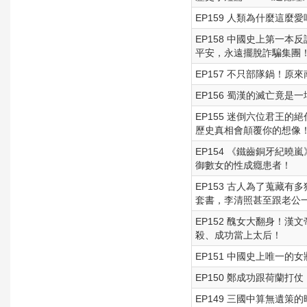
EP159 人類為什麼這
EP158 中國史上第一
平安，永遠擺脫詐騙集團
EP157 不只部隊鍋！
EP156 蜀漢的滅亡竟
EP155 迷倒六位君王
歷史真相會顛覆你的想像
EP154 《鐵齒銅牙紀
御數女的性成癮患者！
EP153 古人為了蒐藏
套書，李清照甚至跟老公
EP152 醜女大翻身！
殺、成功當上太后！
EP151 中國史上唯一
EP150 鄭成功跟荷蘭
EP149 三國中算無遺策