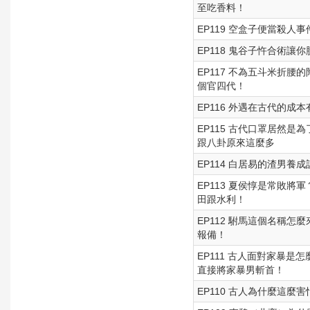
至吃香料！
EP119 空盒子便當殺人
EP118 鬼谷子忤合術
EP117 不為五斗米折
個官四代！
EP116 外遇在古代的
EP115 古代口罩居然
跟八卦原來這麼多
EP114 白居易的渣男養成
EP113 夏侯惇是常敗
田跟水利！
EP112 駙馬這個名稱
報備！
EP111 古人面對家暴
直接將家暴男斬首！
EP110 古人為什麼這