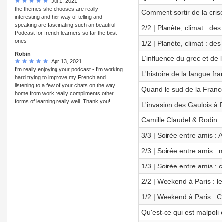
Jul 1, 2021
the themes she chooses are really
Comment sortir de la crise
interesting and her way of telling and
speaking are fascinating such an beautiful
2/2 | Planète, climat : des
Podcast for french learners so far the best
ones
1/2 | Planète, climat : des
Robin
L’influence du grec et de 
Apr 13, 2021
I'm really enjoying your podcast - I'm working
L'histoire de la langue fr
hard trying to improve my French and
listening to a few of your chats on the way
Quand le sud de la France
home from work really compliments other
forms of learning really well. Thank you!
L'invasion des Gaulois à
Camille Claudel & Rodin : 
3/3 | Soirée entre amis : A
2/3 | Soirée entre amis : 
1/3 | Soirée entre amis :
2/2 | Weekend à Paris : l
1/2 | Weekend à Paris : Châ
Qu'est-ce qui est malpoli