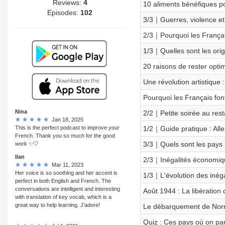
Reviews:
4
10 aliments bénéfiques po
Episodes:
102
3/3｜Guerres, violence et 
2/3｜Pourquoi les Français
1/3｜Quelles sont les orig
20 raisons de rester opt
Une révolution artistique
Pourquoi les Français fon
Nina
2/2｜Petite soirée au res
Jan 18, 2025
This is the perfect podcast to improve your
1/2｜Guide pratique : Alle
French. Thank you so much for the good
3/3｜Quels sont les pays le
work ✨🤍
Ilan
2/3｜Inégalités économiq
Mar 11, 2023
Her voice is so soothing and her accent is
1/3｜L'évolution des inégal
perfect in both English and French. The
conversations are intelligent and interesting
Août 1944 : La libération 
with translation of key vocab, which is a
great way to help learning. J'adore!
Le débarquement de Norma
Quiz : Ces pays où on par