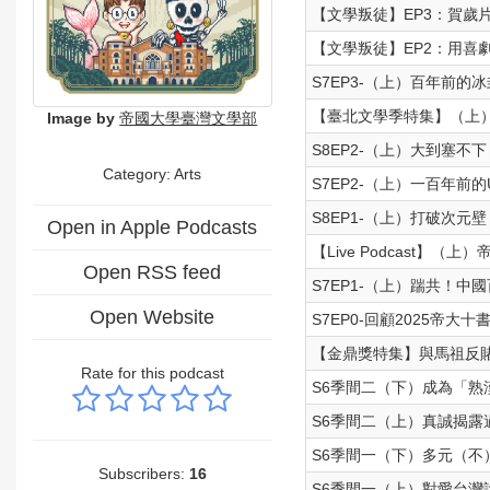
【文學叛徒】EP3：賀歲片
【文學叛徒】EP2：用喜
S7EP3-（上）百年前的冰
【臺北文學季特集】（上）小吳明
Image by
帝國大學臺灣文學部
S8EP2-（上）大到塞不下 fe
Category:
Arts
S7EP2-（上）一百年前
S8EP1-（上）打破次元
Open in Apple Podcasts
【Live Podcast】（
Open RSS feed
S7EP1-（上）踹共！中國
Open Website
S7EP0-回顧2025帝
【金鼎獎特集】與馬祖反賭
Rate for this podcast
S6季間二（下）成為「熟
S6季間二（上）真誠揭露過
S6季間一（下）多元（不）
Subscribers:
16
S6季間一（上）對愛台灣說三