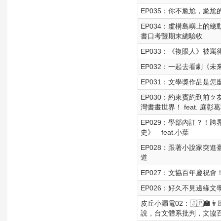
EP035：你不尷尬，尷尬的
EP034：虛構島嶼上的
書口考暨期末總驗收
EP033：《複眼人》被
EP032：一起去看劇《
EP031：文學獎作品是怎
EP030：約來賓約到前
灣書畫世界！ feat. 庭彰
EP029：學部內訌？！
史》 feat.小葉
EP028：跟著小說家突進
道
EP027：文協百年慶祝會！1
EP026：好久不見邊緣文
皮丘小漏電02：🇯🇵🏫
說，台文體系批判，文協