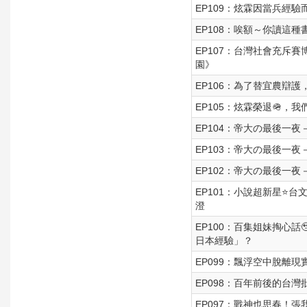
EP109：炫霖因當兵經
EP108：唉額～你讀這種
EP107：台灣社會充斥
園》
EP106：為了替宜農辯
EP105：炫霖榮退🪖，
EP104：帝大の最後一
EP103：帝大の最後一
EP102：帝大の最後一
EP101：小說超新星⭐台文
澄
EP100：百集姐妹掏心
日本經驗」？
EP099：飄浮空中脫離現
EP098：百年前後的台灣
EP097：戰神也思春！張