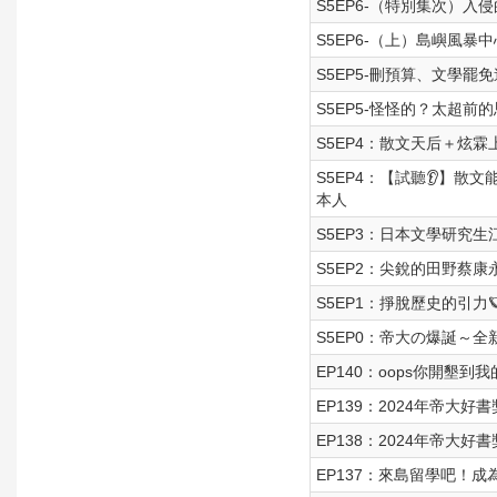
S5EP6-（特別集次）
S5EP6-（上）島嶼風暴中
S5EP5-刪預算、文學
S5EP5-怪怪的？太超
S5EP4：散文天后＋炫霖
S5EP4：【試聽👂】散
本人
S5EP3：日本文學研究生
S5EP2：尖銳的田野蔡康
S5EP1：掙脫歷史的引力
S5EP0：帝大の爆誕～
EP140：oops你開墾
EP139：2024年帝大好
EP138：2024年帝大好
EP137：來島留學吧！成為