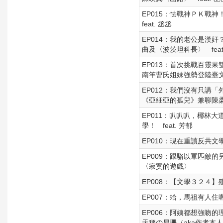
EP015：怯戰神ＰＫ戰
feat. 丞丞
EP014：我的老公是漢
曲及〈波茨坦科長〉 feat
EP013：首次挑戰百靈
南竿曹氏姐妹強勢登陸臺文學
EP012：我們沒有只講
《亞細亞的孤兒》兼聊陳
EP011：叭叭叭，椰林
學！ feat. 芳郁
EP010：現在重讀反共文
EP009：跟駱以軍匹敵
〈寂寞的遊戲〉
EP008：【文學３２４】
EP007：蛤，馬祖有人住
EP006：阿姨都想強吻的
天秤の易珊（aka作者本