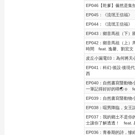
EP046【乾爹】儼然是集
EP045：《流氓王信福》
EP044：《流氓王信福》
EP043：鄉音馬祖（下）
EP042：鄉音馬祖（上
時間 feat. 逸馨、劉宏文
皮丘小漏電03：為何將天
EP041：科幻‧後設‧
西
EP040：自然書寫暨動
一筆記得好好的唷🌏☺ fea
EP039：自然書寫暨動物
EP038：噁男降臨，女
EP037：我的鄉土不是
士讓你了解透透！ feat.
EP036：青春期的詩，