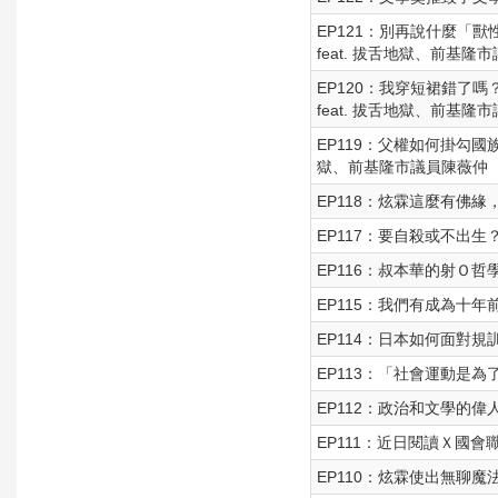
EP121：別再說什麼「
feat. 拔舌地獄、前基隆
EP120：我穿短裙錯了
feat. 拔舌地獄、前基隆
EP119：父權如何掛勾國
獄、前基隆市議員陳薇仲
EP118：炫霖這麼有佛緣
EP117：要自殺或不出
EP116：叔本華的射Ｏ
EP115：我們有成為十
EP114：日本如何面對
EP113：「社會運動是
EP112：政治和文學的
EP111：近日閱讀Ｘ國
EP110：炫霖使出無聊魔