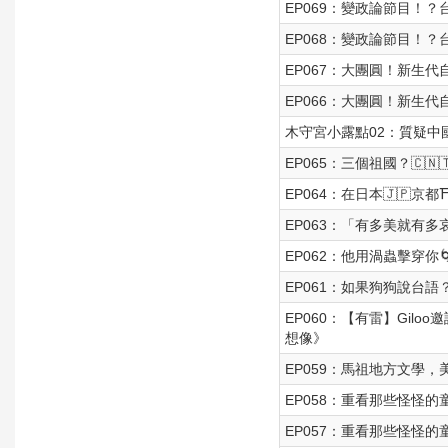
EP069：變政論節目！？
EP068：變政論節目！？
EP067：大團圓！新生
EP066：大團圓！新生
木守宮小露點02：質疑
EP065：三個祖國？🇨🇳
EP064：在日本🇯🇵京都⛩
EP063：「有多美就有多
EP062：他用渦蟲擊穿你
EP061：如果狗狗說台語
EP060：【有雷】Gi
想像》
EP059：馬祖地方文學，美人
EP058：重看那些怪怪
EP057：重看那些怪怪