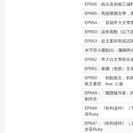
EP056：砲火直指偷工減
EP055：馬祖懷鄉文學，美
EP054：「首屆帝大文
EP053：談朱宥勳《以
EP053：從文案和章節
木守宮小露點01：蘭嶼和
EP052：帝大台文學部
EP051：泰國（色慾）文化
EP050：「刺點散文」
散文書寫 feat. 心嵐
EP049：「國寶級作家
創作史
EP048：《哈利波特》（
巫Ruby
EP047：《哈利波特》（
女巫Ruby