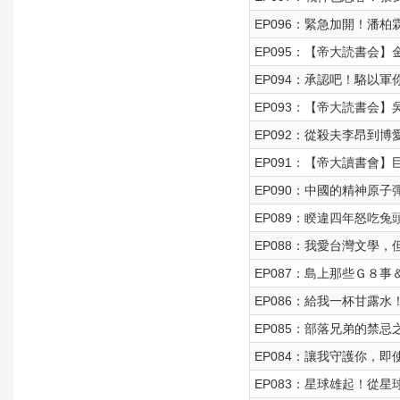
EP096：緊急加開！潘柏霖
EP095：【帝大読書会
EP094：承認吧！駱以軍
EP093：【帝大読書会
EP092：從殺夫李昂到
EP091：【帝大讀書會
EP090：中國的精神原子彈
EP089：睽違四年怒吃兔頭
EP088：我愛台灣文學，
EP087：島上那些Ｇ８事
EP086：給我一杯甘露
EP085：部落兄弟的禁
EP084：讓我守護你，
EP083：星球雄起！從