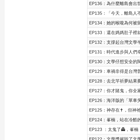
EP136：為什麼離島會出
EP135：「今天，離島人
EP134：她的喉嚨為何
EP133：還在媽媽肚子
EP132：支撐起台灣文學
EP131：時代進步與人們幸
EP130：文學仔想安全的閱
EP129：車禍非得是台灣普
EP128：去北竿祈夢結果
EP127：你才賭鬼，你全
EP126：海洋版的「單車
EP125：神存在✝️，但
EP124：峯楠，站在冷
EP123 ：太鬼了👻，峯
EP122：文學獎摧毀了