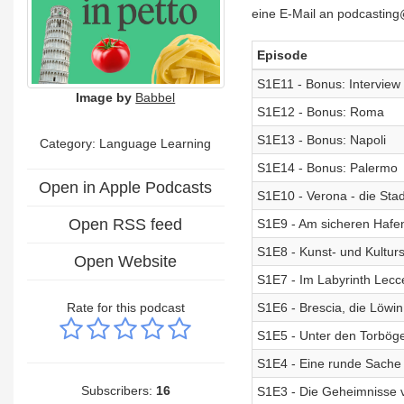
eine E-Mail an podcasting@b
Episode
S1E11 - Bonus: Interview 
Image by
Babbel
S1E12 - Bonus: Roma
S1E13 - Bonus: Napoli
Category: Language Learning
S1E14 - Bonus: Palermo
Open in Apple Podcasts
S1E10 - Verona - die Stad
Open RSS feed
S1E9 - Am sicheren Hafe
S1E8 - Kunst- und Kulturs
Open Website
S1E7 - Im Labyrinth Lecc
Rate for this podcast
S1E6 - Brescia, die Löwin 
S1E5 - Unter den Torbög
S1E4 - Eine runde Sache
Subscribers:
16
S1E3 - Die Geheimnisse 