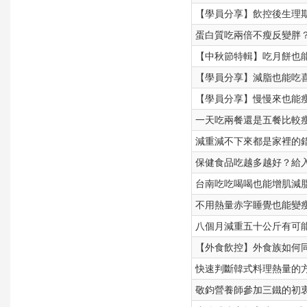
【學員分享】飲控後生理
蛋白質吃兩倍不瘦反變胖
【中秋節特輯】吃月餅也
【學員分享】減脂也能吃
【學員分享】慢慢來也能
一天吃兩餐還是五餐比較
減重減不下來都是家裡的
保健食品吃越多越好？給
台南吃吃喝喝也能增肌減
不用熱量赤字睡覺也能變
八個月減重五十公斤有可
【外食飲控】外食族如何
快速判斷韓式料理熱量的
敬鈞營養師參加三鐵的初