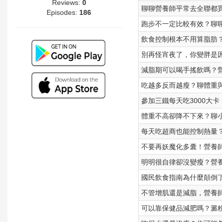
Reviews:
0
聊聊營養師平常去全聯都
Episodes:
186
跑步不一定比較有效？聊
飲食控制根本不用算脂肪
別再怪宵夜了，你變胖是
減脂期可以喝手搖飲嗎？
吃越多反而越瘦？聊體重
參加三鐵每天吃3000大
體重不高卻降不下來？聊
每天吃超商也能控制熱量？
不要再妖魔化多囊！營養
明明很自律卻沒變瘦？營
國民飲食指南為什麼顛倒
不管增肌還是減脂，營養
可以靠保健品減肥嗎？澱