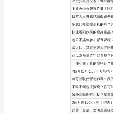
吃很少還是沒瘦？你可能
不要再怪火鍋讓你胖！吃
日本人三餐都吃白飯還是
多囊比較難瘦是真的嗎？
快速看到效果的瘦身產品
老公不讓你參加營養課程
瘦太快，其實更容易胖回
你以為熱量赤字就會瘦？9
「瘦小腹」真的辦得到？
2個月瘦10公斤有可能嗎
AI可以取代營養師嗎？我
不吃不喝也沒變瘦？你可
澱粉阻斷劑有用嗎？餐前
3個月瘦10公斤有可能嗎
照著「影后」女明星這樣