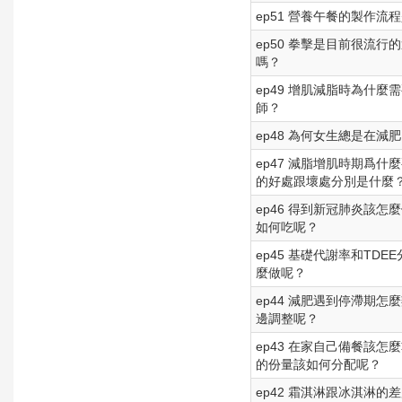
ep51 營養午餐的製作
ep50 拳擊是目前很流
嗎？
ep49 增肌減脂時為什
師？
ep48 為何女生總是在
ep47 減脂增肌時期爲
的好處跟壞處分別是什麼
ep46 得到新冠肺炎該
如何吃呢？
ep45 基礎代謝率和T
麼做呢？
ep44 減肥遇到停滯期
邊調整呢？
ep43 在家自己備餐該
的份量該如何分配呢？
ep42 霜淇淋跟冰淇淋