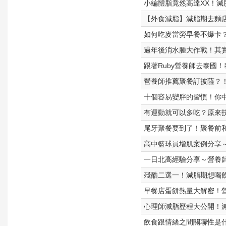
小編體脂竟然高達XX！減
【外食減脂】減脂期去麵
如何吃麥當勞早餐不爆卡
過年後消水腫大作戰！其
跟著Ruby營養師去泰國
營養師推薦聚餐訂披薩？
十個容易變胖的習慣！你
有運動就可以多吃？原來
尾牙聚餐要到了！聚餐前
高中籃球員增肌案例分享
一日北高經驗分享～營養
殘酷二選一！減脂期想喝
早餐店蛋餅熱量大解密！
心理師減脂歷程大公開！減
飲食跟情緒之間關聯性是什