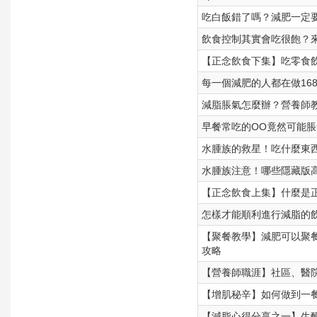
吃白飯錯了嗎？減肥一定
飲食控制其實會吃很飽？
【正念飲食下集】吃零食
每一個減肥的人都在做16
減脂脹氣怎麼辦？營養師
早餐常吃的OO竟然可能
水腫族的救星！吃什麼東
水腫族注意！哪些隱藏版
【正念飲食上集】什麼是
怎樣才能順利進行減脂的
【聚餐教學】減肥可以聚餐
攻略
【營養師職涯】社區、醫
【增肌秘辛】如何做到一餐
【減脂心得分享之一】生