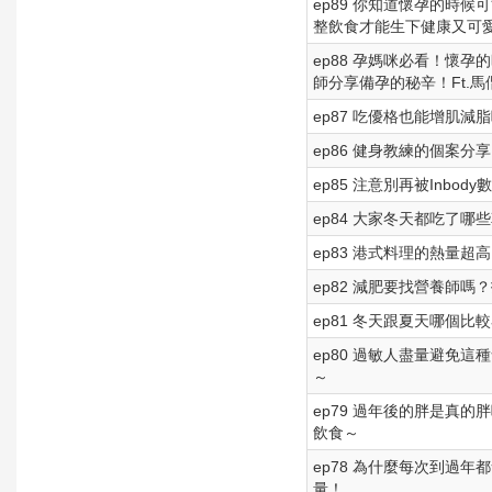
ep89 你知道懷孕的時
整飲食才能生下健康又可愛
ep88 孕媽咪必看！懷
師分享備孕的秘辛！Ft.
ep87 吃優格也能增肌
ep86 健身教練的個案分
ep85 注意別再被Inbo
ep84 大家冬天都吃了哪
ep83 港式料理的熱量超
ep82 減肥要找營養師
ep81 冬天跟夏天哪個比
ep80 過敏人盡量避免
～
ep79 過年後的胖是真
飲食～
ep78 為什麼每次到過
量！