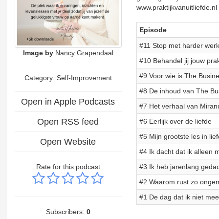
www.praktijkvanuitliefde.nl
Episode
#11 Stop met harder werk
Image by
Nancy Grapendaal
#10 Behandel jij jouw prakt
#9 Voor wie is The Busin
Category: Self-Improvement
#8 De inhoud van The Bus
Open in Apple Podcasts
#7 Het verhaal van Miran
Open RSS feed
#6 Eerlijk over de liefde
#5 Mijn grootste les in lief
Open Website
#4 Ik dacht dat ik alleen 
Rate for this podcast
#3 Ik heb jarenlang gedach
#2 Waarom rust zo ongemak
#1 De dag dat ik niet meer
Subscribers:
0