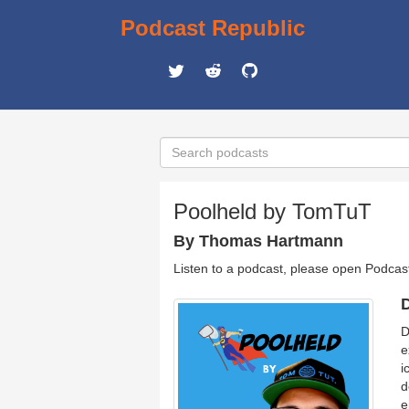
Podcast Republic
Poolheld by TomTuT
By Thomas Hartmann
Listen to a podcast, please open Podcas
D
D
e
i
d
e