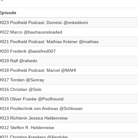
Episode
#023 Poolheld Podcast: Dominic @onkeldomi
#022 Marco @bauhausreloaded
#021 Poolheld Podcast: Mathias Krämer @mathias
#020 Frederik @weisfred007
#019 Ralf @rahedo
#018 Poolheld Podcast: Marcel @MAHI
#017 Torsten @Sunray
#016 Christian @Solo
#015 Oliver Franke @Poolfreund
#014 Pooltechnik von Andreas @Schlosser
#013 Richterin Jessica Heldenreise
#012 Steffen R. Heldenreise
#011 Christian Krenkers @Xerduke