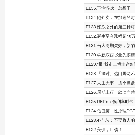
E135.下注游戏：总想干
E134.跑外卖：在加速
E133.涨跌之外的第三种
E132.诞生至今涨幅超4
E131.当大周期失效，新
E130.学新东西尽量先
E129.“带”我走上博主这
E128.「择时」这门屠龙术
E127.人生大事，挨个盘盘
E126.周期上行，欣欣
E125.REITs：低利率
E124.估值第一性原理D
E123.心与芯：不要将
E122.美债，巨债！