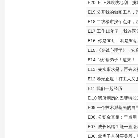
E20. ETF风嗖嗖地刮，
E19.公开我的做图工具
E18.二线楼市挨个点评
E17.工作10年了，我连医
E16. 你是00后，我是9
E15.《金钱心理学》，它
E14. “概”帮弟子！速来！
E13. 先实事求是，再去
E12.卷无止境！打工人又
E11.我们一起经历
E.10 我所亲历的巴菲特
E09.一个技术派基民的自
E08. 公积金真相：早点
E07. 成长风格？能一直
E06. 拿房子首付买美股，