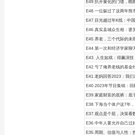
E49.扒开量化的门缝，
E48.一位躲过了这两年
E47.目光越过年K线：
E46.真实县城众生相：
E45.养老，三个代际的未
E44.第一次和经济学家
E43. 人生如戏：得飙演
E42.亏了俺养老钱的基
E41.老妈回答2023
E40.2023年节目集锦
E39.家庭财富的底裤：
E38.下海当个体户这7年，我
E37.观点是个屁，决策
E36.中年人要允许自己
E35.周期、估值与人性