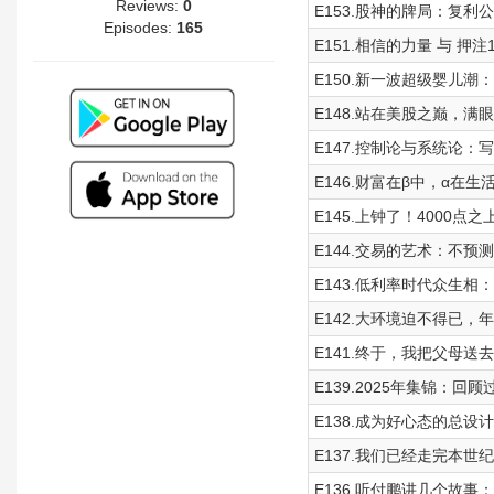
Reviews:
0
E153.股神的牌局：复利公
Episodes:
165
E151.相信的力量 与 押注
E150.新一波超级婴儿潮：
E148.站在美股之巅，满
E147.控制论与系统论：
E146.财富在β中，α在生
E145.上钟了！4000点
E144.交易的艺术：不
E143.低利率时代众生相
E142.大环境迫不得已，
E141.终于，我把父母送
E139.2025年集锦：
E138.成为好心态的总设
E137.我们已经走完本世
E136.听付鹏讲几个故