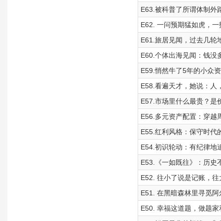
E63.被科普了所谓体制
E62. 一问预期猛如虎，
E61.旅居见闻，过去几
E60.个体出海见闻：钱
E59.悄然牛了5年的小众
E58.看遍天才，她说：
E57.市场里什么最贵？
E56.多元资产配置：穿
E55.红利风格：保守时
E54.初识轮动：有纪律
E53.《一如既往》：历
E52. 往小了说是记账，
E51. 在黑暗森林里寻觅阿
E50. 幸福这道题，做题