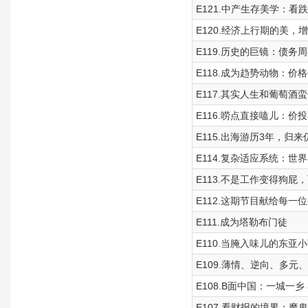
E121.中产生存美学：看
E120.经济上行期的美，
E119.历史的巨镜：债务
E118.成为趋势动物：
E117.其实人生和葡萄
E116.唠点直接嗑儿：
E115.出海游历3年，归
E114.复杂适应系统：
E113.不是工作变得狗屁
E112.这期节目献给每
E111.成为塔勒布门徒
E110.当腌入味儿的东亚
E109.薄情、逆向、多元
E108.B面中国：一城一乡
E107.看财报的境界：魔