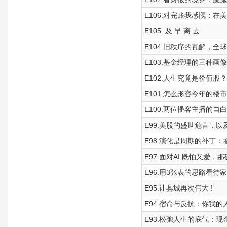
E106.对完账我感慨：
E105. 及 早 离 去
E104.旧秩序的瓦解，全
E103.基金经理的三种画
E102.人生究竟是价值
E101.怎么形容今年的楼
E100.两位播客主播的自白
E99.美股的盛世危言，
E98.演化是周期的补丁
E97.面对AI 既怕又爱
E96.用3张表的思路看
E95.让县城再次伟大 !
E94.宿命与反抗：你我
E93.松弛人生的底气：