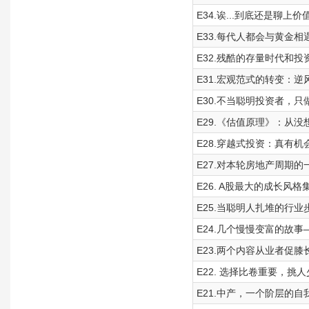
E34.诶...到底还是聊上
E33.每代人都会与黄金相遇
E32.残酷的存量时代和投
E31.宏观范式的转变：
E30.不当聪明投资者，
E29.《估值原理》：从
E28.穿越式投资：真有机
E27.对本轮房地产周期
E26. A股最大的成长风
E25.当聪明人扎堆的行
E24.几个慢慢变富的故
E23.两个内容从业者促
E22. 选择比卷重要，挑
E21.中产，一个阶层的自