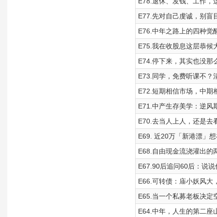
E78.退休、发钱、工作
E77.先对自己虔诚，别盲
E76.中年之路上的四种觉
E75.我在收股息这层恭
E74.停下来，其实也没
E73.同学，免费听课不
E72.短期相信市场，中
E71.中产生存美学：逆
E70.去当人上人，还是
E69. 近20万「新港漂
E68.自由现金流浇灌出的
E67.90后追问60后：
E66.可转债：庙小妖风
E65.当一个私募老板决定
E64.中年，人生的第二座