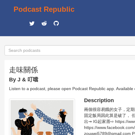
Podcast Republic
走味關係
By J & 叮噹
Listen to a podcast, please open Podcast Republic app. Available
Description
兩個很容易餓的女子，定期
固定飯局因此算是破了， 
出⇝ IG起家厝⇨ https://www
https://www.facebook.co
zouwei5789@gmail.com Pow