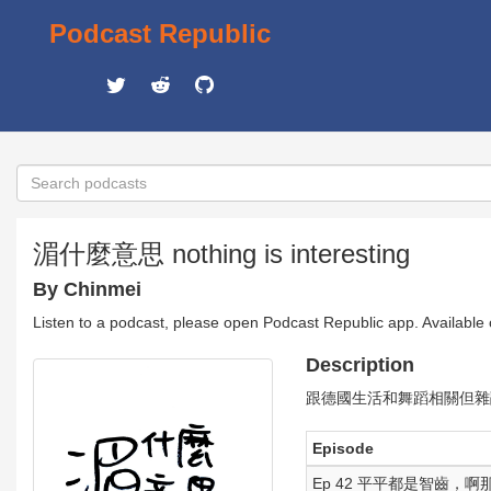
Podcast Republic
湄什麼意思 nothing is interesting
By Chinmei
Listen to a podcast, please open Podcast Republic app. Available
Description
跟德國生活和舞蹈相關但雜亂無章，就
Episode
Ep 42 平平都是智齒，