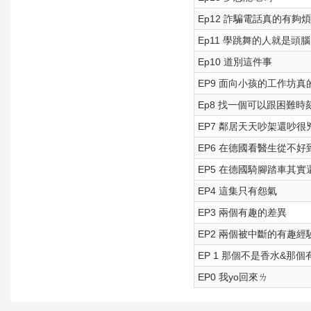
Ep12 詐騙電話真的有夠煩
Ep11 學跳舞的人就是
Ep10 道別這件事
EP9 面向小孩的工作坊真
Ep8 找一個可以跟困難
EP7 鄰居天天吵架還吵
EP6 在德國看醫生從不
EP5 在德國騎腳踏車其
EP4 這集只有怨氣
EP3 兩個有趣的差異
EP2 兩個被中斷的有趣經
EP 1 那個不是香水&那
EP0 我yo回來ㄌ