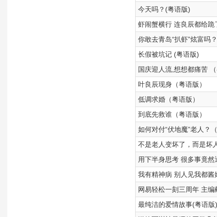
今天吗？(粤语版)
虾闹蟹横行 连良辰都给跪了
你敢去青岛“扒虾”炫富吗
长假被坑记 (粤语版)
国庆迎人流,想想都痛苦 
叶良辰现身（粤语版）
低调求婚（粤语版）
到底先救谁（粤语版）
如何对付“伏地魔”老人？
不是老人变坏了，而是坏
用下半身思考 很多事竟然通
我有精神病 别人见我都酱
网易轻松一刻三周年 主编
最纯洁的爱情故事(粤语版