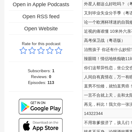
Open in Apple Podcasts
外星人都这么好吃吗？（
又到毕业失业分手季（粤
Open RSS feed
论一个欧洲杯球迷的自我
Open Website
近视的痛谁懂 10米外六
高考保卫战（粤语版）
Rate for this podcast
治熊孩子 你还有什么妙招
辣眼睛！情侣地铁痴吻11
你们这帮异性恋，坐公交
Subscribers:
1
Reviews:
0
人间自有真情在，万一有
Episodes:
113
直男不怕矮，就怕直男癌
一言不合就上天，去和太
再见，科比！我欠你一张
14322344
不用靠爹接济了，孩儿们
技多不压身，论喝酒的重