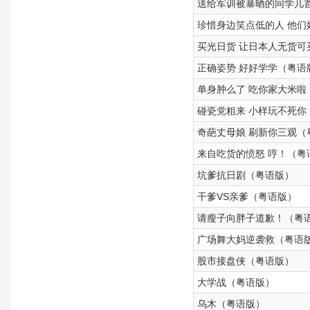
送给军训被暴晒的同学几首
珍惜身边笑点低的人 他们
买光日货 让日本人无货可
正确姿势 好好学学（粤语
单身肿么了 吃你家大米啦
碰瓷党粗来 小样玩不死你
奇葩丈母娘 刷新你三观（
来自吃货的愤怒 哼！（粤
坑爹抗日剧（粤语版）
干爹VS亲爹（粤语版）
请瘦子向胖子道歉！（粤
广场舞大妈逆袭救（粤语
股市接盘侠（粤语版）
大学战（粤语版）
乌木（粤语版）