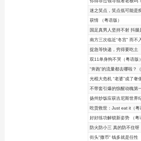
你得罪过领导或者老板吗
迷之笑点，笑点低可能是
获情 （粤语版）
国足真男人坚持不射 抖腿
南方三次临近“冬宫” 而不
捉急等快递，穷得要吃土
双11单身狗不哭（粤语版
“奔跑”的流量都去哪啦？
光棍大危机 “老婆”成了奢
不带套引爆的惊醒动魄第一
扬州炒饭应获吉尼斯世界
吃货救世：Just eat it（
好好练功解锁新姿势 （粤
防火防小三 真的防不住呀
街头"撒币" 钱多就是任性