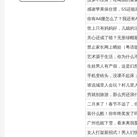
感谢苹果保住肾，5S还能
你有A4腰怎么了？我还有
世上只有妈妈好，儿媳的
关心还成了错？无形绿帽
禁止家长网上晒娃（粤语
艺术源于生活，你为什么
生娃男人有产假，这是幻
手机变砖头，没课不起床
谁说城里人会玩？村儿里
穷就别旅游，那么穷还浪
二月来了！春节不远了，
装什么酷！你年终奖发了
广州也能下雪，看来离我
女人打架新招式！男人们